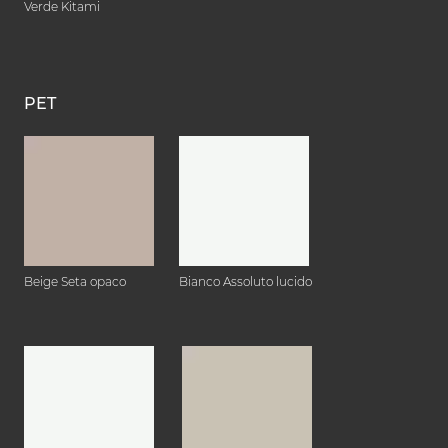
Verde Kitami
PET
Beige Seta opaco
Bianco Assoluto lucido